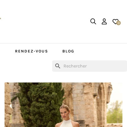
0
S
RENDEZ-VOUS
BLOG
search